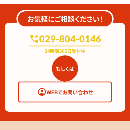
お気軽にご相談ください！
add_call
029-804-0146
24時間365日受付中
もしくは
account_circle
WEBでお問い合わせ