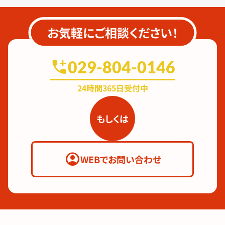
お気軽にご相談ください！
add_call
029-804-0146
24時間365日受付中
もしくは
account_circle
WEBでお問い合わせ